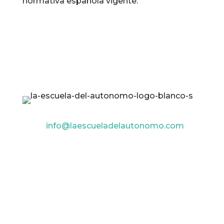
normativa española vigente.
info@laescueladelautonomo.com
Inicio
Cursos
Mis Cursos
Login